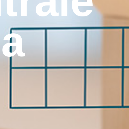
trale
a