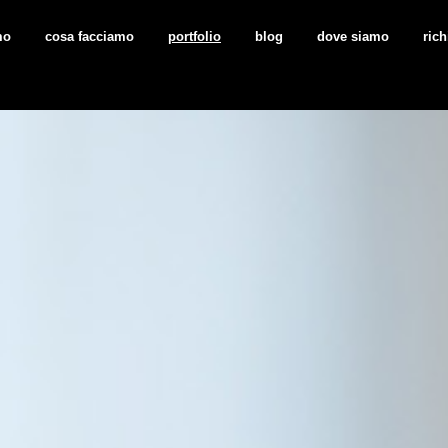
mo
cosa facciamo
portfolio
blog
dove siamo
rich